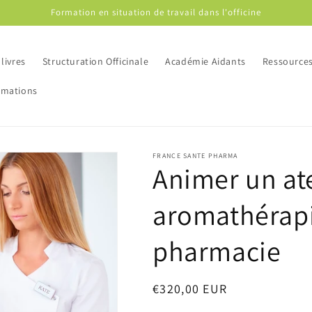
Formation en situation de travail dans l'officine
livres
Structuration Officinale
Académie Aidants
Ressource
rmations
FRANCE SANTE PHARMA
Animer un ate
aromathérapi
pharmacie
Prix
€320,00 EUR
habituel