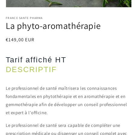
Ouvrir
le
média
FRANCE SANTE PHARMA
La phyto-aromathérapie
1
dans
une
fenêtre
Prix
€149,00 EUR
modale
habituel
Tarif affiché HT
DESCRIPTIF
Le professionnel de santé maîtrisera les connaissances
fondamentales en phytothérapie et en aromathérapie et en
gemmothérapie afin de développer un conseil professionnel
et expert à l'officine.
Le professionnel de santé sera capable de compléter une
prescription médicale ou dispenser un conseil complet avec