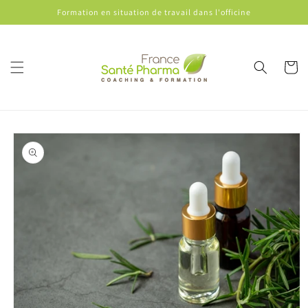
et
Formation en situation de travail dans l'officine
passer
au
contenu
Panier
Passer aux
informations
produits