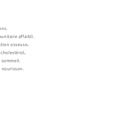
ons.
nitaire affaibli.
ation osseuse
.
 cholestérol
.
u sommeil.
u nourisson.