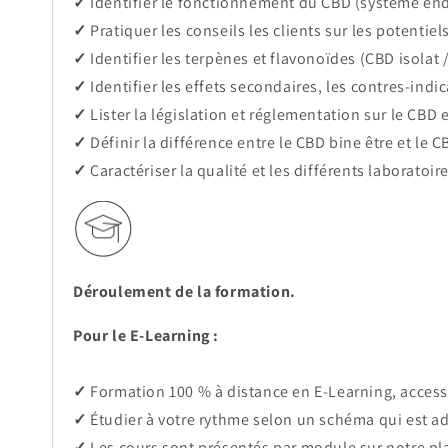
✓
Identifier le fonctionnement du CBD
(système end
✓
Pratiquer les conseils les clients sur les potentie
✓
Identifier les terpènes et flavonoïdes (CBD isolat 
✓
Identifier les effets secondaires, les contres-ind
✓
Lister la législation et réglementation sur le CB
✓
Définir la différence entre le CBD bine être et le
✓
Caractériser la qualité et les différents laboratoi
Déroulement de la formation.
Pour le E-Learning :
✓
Formation 100 % à distance en E-Learning, accessi
✓
Étudier à votre rythme selon un schéma qui est ad
✓
Les cours sont présentés par module sur notre pla