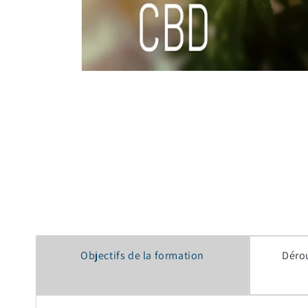
Ouvrir
le
média
1
dans
une
fenêtre
modale
Objectifs de la formation
Déro