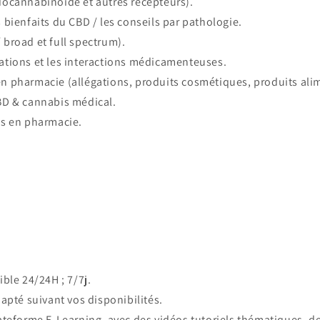
ocannabinoïde et autres récepteurs).
ls bienfaits du CBD / les conseils par pathologie.
/ broad et full spectrum).
ications et les interactions médicamenteuses.
D en pharmacie (allégations, produits cosmétiques, produits ali
 CBD & cannabis médical.
res en pharmacie.
ble 24/24H ; 7/7j.
apté suivant vos disponibilités.
teforme E-Learning, avec des vidéos tutoriels thématiques, de