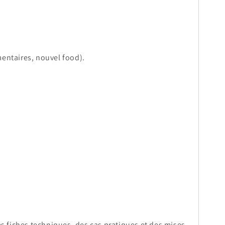
mentaires, nouvel food).
s fiches techniques, des cas pratiques et des mises