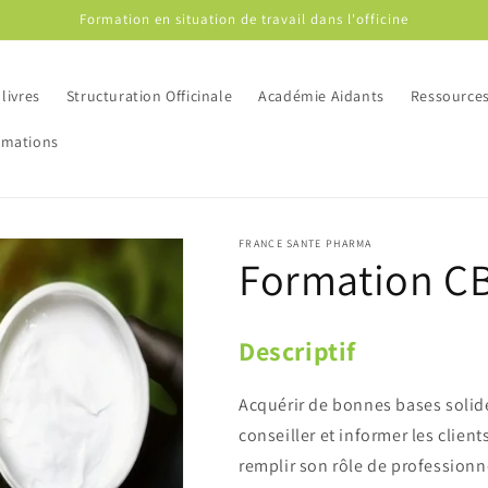
Formation en situation de travail dans l'officine
livres
Structuration Officinale
Académie Aidants
Ressource
rmations
FRANCE SANTE PHARMA
Formation CB
Descriptif
Acquérir de bonnes bases solid
conseiller et informer les client
remplir son rôle de professionn