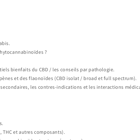
abis.
phytocannabinoïdes ?
tiels bienfaits du CBD / les conseils par pathologie.
ènes et des flaonoïdes (CBD isolat / broad et full spectrum).
s secondaires, les contres-indications et les interactions méd
s.
D, THC et autres composants).