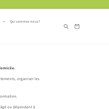
s
Qui sommes-nous?
Panier
domicile.
itements, organiser les
formation.
e âgé ou dépendant à