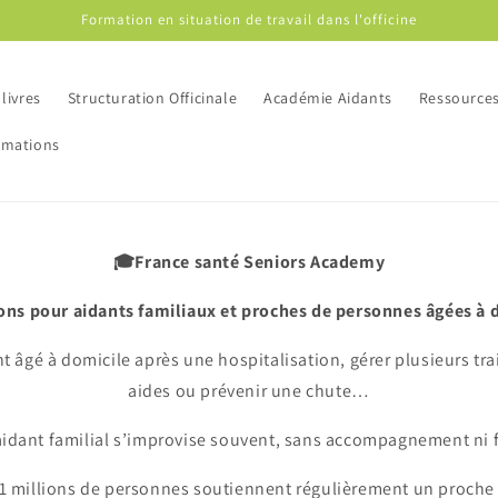
Formation en situation de travail dans l'officine
livres
Structuration Officinale
Académie Aidants
Ressource
rmations
🎓France santé Seniors Academy
ns pour aidants familiaux et proches de personnes âgées à 
âgé à domicile après une hospitalisation, gérer plusieurs tra
aides ou prévenir une chute…
’aidant familial s’improvise souvent, sans accompagnement ni 
11 millions de personnes soutiennent régulièrement un proch